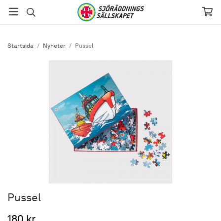
Startsida
/
Nyheter
/
Pussel
Pussel
180 kr