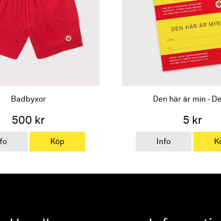
Badbyxor
Den här är min - D
500 kr
5 kr
fo
Köp
Info
K