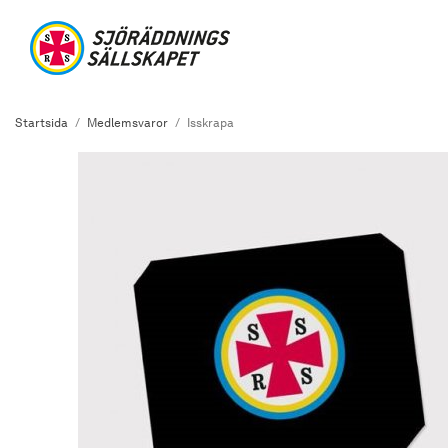
Startsida
/
Medlemsvaror
/
Isskrapa