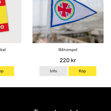
ekal
Båtvimpel
220 kr
öp
Info
Köp